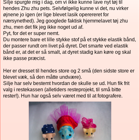
Silje spurgte mig i dag, om vi ikke kunne lave nyt tøj til
hendes Zhu zhu pets. Selvfølgelig kunne vi det, nu virker
øjnene jo igen (er lige blevet lasik operereret for
nærsynethed). Jeg googlede faktisk hjemmelavet tøj zhu
zhu, men det fik jeg ikke noget ud af.
Pyt, for det er super nemt.
Du montere bare et lille stykke stof på et stykke elastik bånd,
der passer rundt om livet på dyret. Det smarte ved elastik
bånd er, at det er så smalt, at dyret stadig kan køre og skal
ikke passe præcist.
Her er dresset til hendes store og 2 små (den sidste store er
blevet væk, så den måtte undvære).
Silje har selv bestemt hvordan de skulle se ud. Hun fik frit
valg i restekassen (alletiders resteprojekt, til små bitte
rester!). Hun har også selv været med til at fotografere.